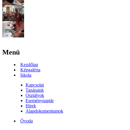
Menü
Kezdőlap
Képgaléria
Iskola
Kapcsolat
Tanáraink
Osztályok
Eseménynaptár
Hírek
Alapdokumentumok
Óvoda