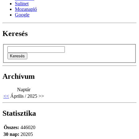
Sulinet
Mozanapló
Google
Keresés
Archívum
Naptár
<<
Április / 2025
>>
Statisztika
Összes:
446020
30 nap:
20205