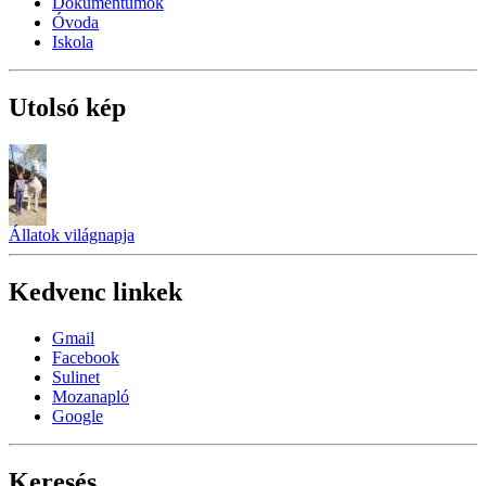
Dokumentumok
Óvoda
Iskola
Utolsó kép
Állatok világnapja
Kedvenc linkek
Gmail
Facebook
Sulinet
Mozanapló
Google
Keresés