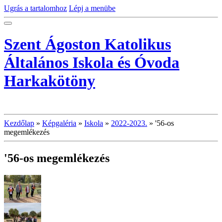
Ugrás a tartalomhoz
Lépj a menübe
Szent Ágoston Katolikus
Általános Iskola és Óvoda
Harkakötöny
Kezdőlap
»
Képgaléria
»
Iskola
»
2022-2023.
»
'56-os
megemlékezés
'56-os megemlékezés