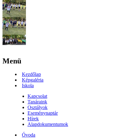
Menü
Kezdőlap
Képgaléria
Iskola
Kapcsolat
Tanáraink
Osztályok
Eseménynaptár
Hírek
Alapdokumentumok
Óvoda