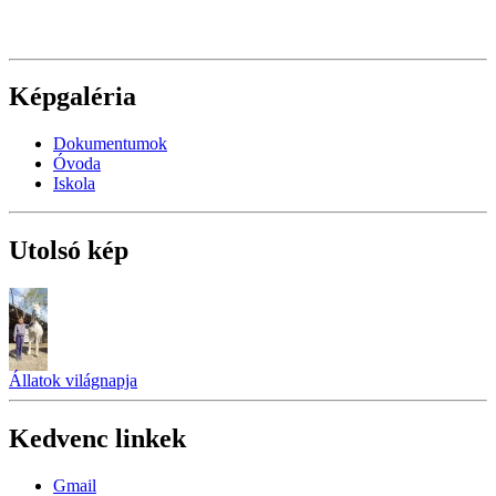
Képgaléria
Dokumentumok
Óvoda
Iskola
Utolsó kép
Állatok világnapja
Kedvenc linkek
Gmail