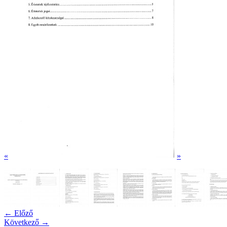
«
»
← Előző
Következő →