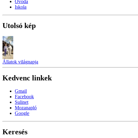
Óvoda
Iskola
Utolsó kép
Állatok világnapja
Kedvenc linkek
Gmail
Facebook
Sulinet
Mozanapló
Google
Keresés