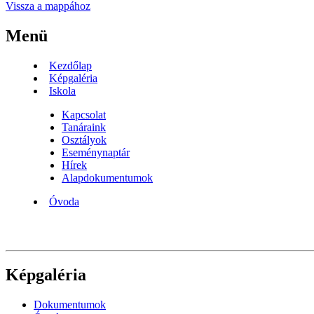
Vissza a mappához
Menü
Kezdőlap
Képgaléria
Iskola
Kapcsolat
Tanáraink
Osztályok
Eseménynaptár
Hírek
Alapdokumentumok
Óvoda
Képgaléria
Dokumentumok