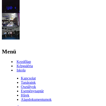
Menü
Kezdőlap
Képgaléria
Iskola
Kapcsolat
Tanáraink
Osztályok
Eseménynaptár
Hírek
Alapdokumentumok