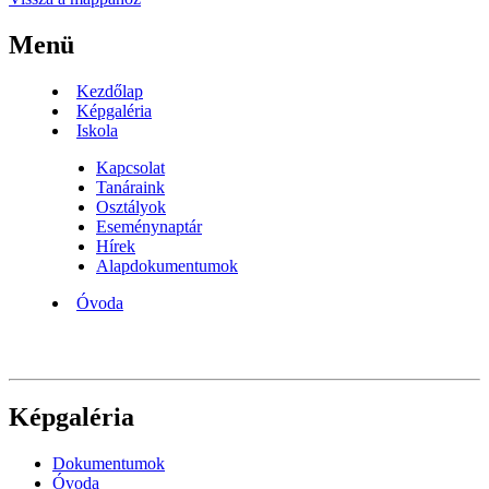
Menü
Kezdőlap
Képgaléria
Iskola
Kapcsolat
Tanáraink
Osztályok
Eseménynaptár
Hírek
Alapdokumentumok
Óvoda
Képgaléria
Dokumentumok
Óvoda