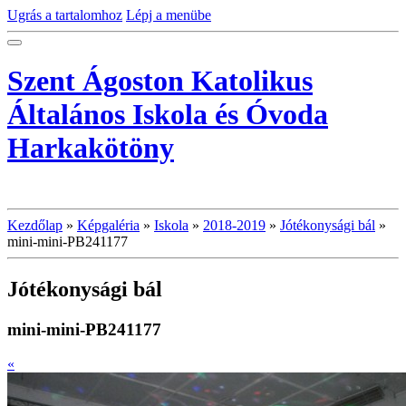
Ugrás a tartalomhoz
Lépj a menübe
Szent Ágoston Katolikus
Általános Iskola és Óvoda
Harkakötöny
Kezdőlap
»
Képgaléria
»
Iskola
»
2018-2019
»
Jótékonysági bál
»
mini-mini-PB241177
Jótékonysági bál
mini-mini-PB241177
«