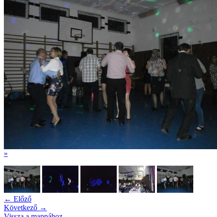
»
← Előző
Következő →
Vissza a mappához