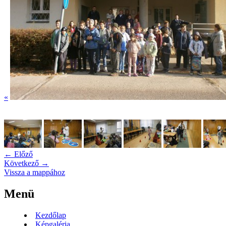
«
← Előző
Következő →
Vissza a mappához
Menü
Kezdőlap
Képgaléria