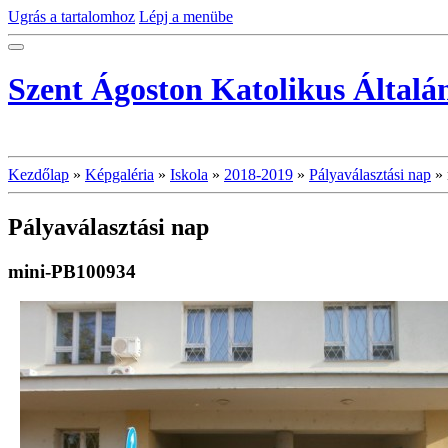
Ugrás a tartalomhoz
Lépj a menübe
Szent Ágoston Katolikus Általá
Kezdőlap
»
Képgaléria
»
Iskola
»
2018-2019
»
Pályaválasztási nap
»
Pályaválasztási nap
mini-PB100934