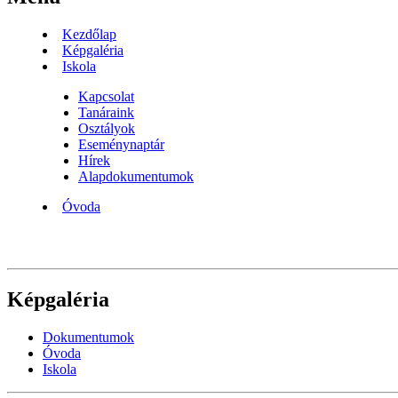
Kezdőlap
Képgaléria
Iskola
Kapcsolat
Tanáraink
Osztályok
Eseménynaptár
Hírek
Alapdokumentumok
Óvoda
Képgaléria
Dokumentumok
Óvoda
Iskola