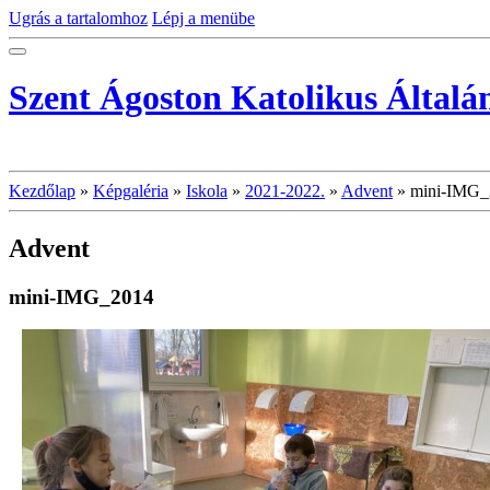
Ugrás a tartalomhoz
Lépj a menübe
Szent Ágoston Katolikus Általá
Kezdőlap
»
Képgaléria
»
Iskola
»
2021-2022.
»
Advent
»
mini-IMG_
Advent
mini-IMG_2014