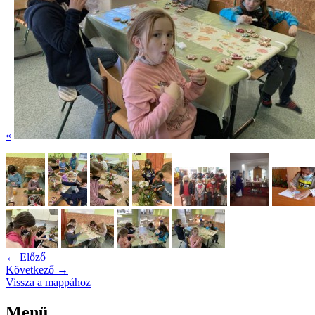
«
← Előző
Következő →
Vissza a mappához
Menü