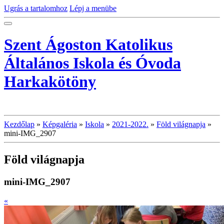
Ugrás a tartalomhoz
Lépj a menübe
Szent Ágoston Katolikus
Általános Iskola és Óvoda
Harkakötöny
Kezdőlap
»
Képgaléria
»
Iskola
»
2021-2022.
»
Föld világnapja
»
mini-IMG_2907
Föld világnapja
mini-IMG_2907
«