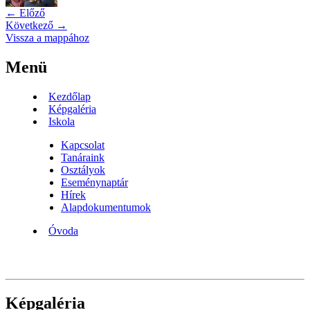
← Előző
Következő →
Vissza a mappához
Menü
Kezdőlap
Képgaléria
Iskola
Kapcsolat
Tanáraink
Osztályok
Eseménynaptár
Hírek
Alapdokumentumok
Óvoda
Képgaléria