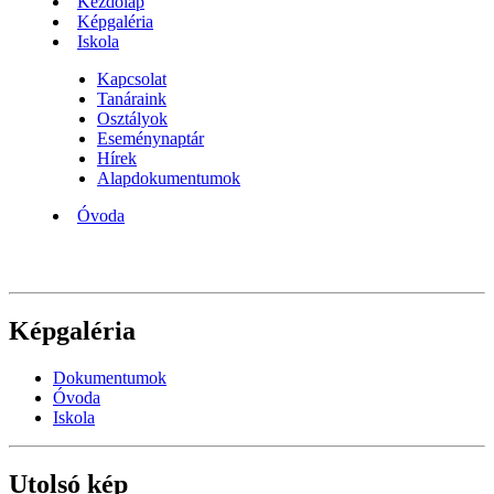
Kezdőlap
Képgaléria
Iskola
Kapcsolat
Tanáraink
Osztályok
Eseménynaptár
Hírek
Alapdokumentumok
Óvoda
Képgaléria
Dokumentumok
Óvoda
Iskola
Utolsó kép