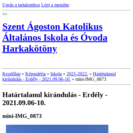
Ugrás a tartalomhoz
Lépj a menübe
Szent Ágoston Katolikus
Általános Iskola és Óvoda
Harkakötöny
Kezdőlap
»
Képgaléria
»
Iskola
»
2021-2022.
»
Határtalanul
kirándulás - Erdély - 2021.09.06-10.
»
mini-IMG_0873
Határtalanul kirándulás - Erdély -
2021.09.06-10.
mini-IMG_0873