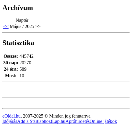
Archívum
Naptár
<<
Május / 2025
>>
Statisztika
Összes:
445742
30 nap:
20270
24 óra:
589
Most:
10
eOldal.hu
, 2007-2025 © Minden jog fenntartva.
Időjárás
Add a Startlaphoz!
Lap.hu
Apróhirdetés
Online játékok