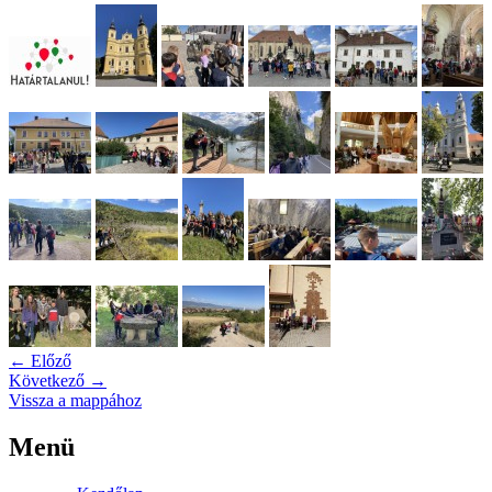
← Előző
Következő →
Vissza a mappához
Menü