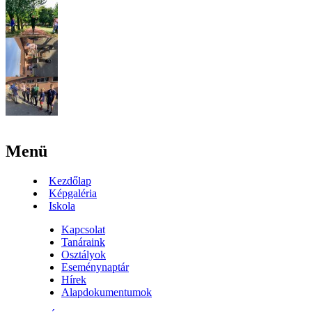
Menü
Kezdőlap
Képgaléria
Iskola
Kapcsolat
Tanáraink
Osztályok
Eseménynaptár
Hírek
Alapdokumentumok