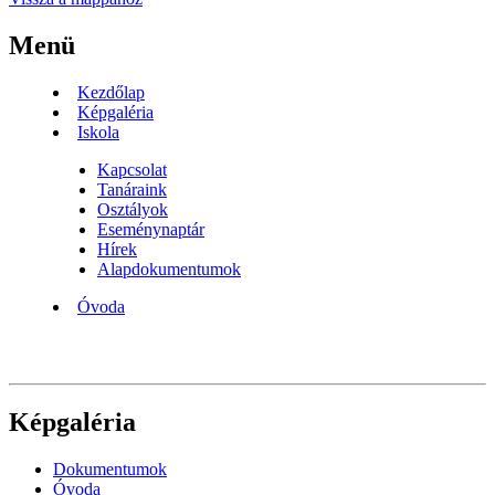
Menü
Kezdőlap
Képgaléria
Iskola
Kapcsolat
Tanáraink
Osztályok
Eseménynaptár
Hírek
Alapdokumentumok
Óvoda
Képgaléria
Dokumentumok
Óvoda