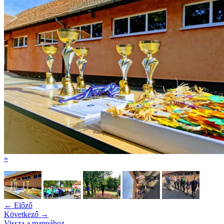
»
← Előző
Következő →
Vissza a mappához