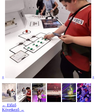
«
»
← Előző
Következő →