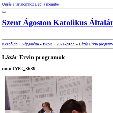
Ugrás a tartalomhoz
Lépj a menübe
Szent Ágoston Katolikus Általá
Kezdőlap
»
Képgaléria
»
Iskola
»
2021-2022.
»
Lázár Ervin program
Lázár Ervin programok
mini-IMG_3639