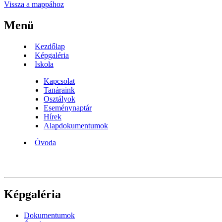
Vissza a mappához
Menü
Kezdőlap
Képgaléria
Iskola
Kapcsolat
Tanáraink
Osztályok
Eseménynaptár
Hírek
Alapdokumentumok
Óvoda
Képgaléria
Dokumentumok