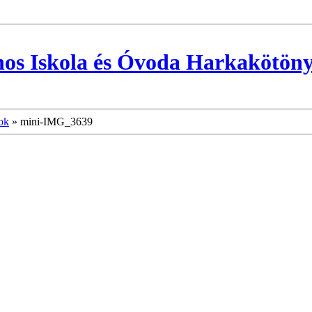
nos Iskola és Óvoda Harkakötön
ok
»
mini-IMG_3639