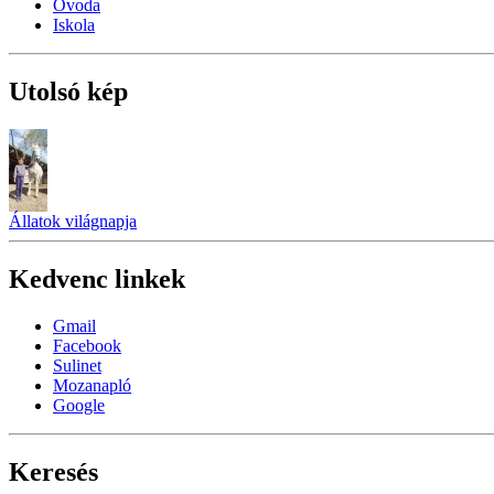
Óvoda
Iskola
Utolsó kép
Állatok világnapja
Kedvenc linkek
Gmail
Facebook
Sulinet
Mozanapló
Google
Keresés