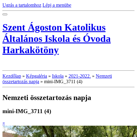
Ugrás a tartalomhoz
Lépj a menübe
Szent Ágoston Katolikus
Általános Iskola és Óvoda
Harkakötöny
Kezdőlap
»
Képgaléria
»
Iskola
»
2021-2022.
»
Nemzeti
összetartozás napja
»
mini-IMG_3711 (4)
Nemzeti összetartozás napja
mini-IMG_3711 (4)
«