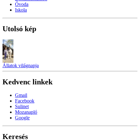
Óvoda
Iskola
Utolsó kép
Állatok világnapja
Kedvenc linkek
Gmail
Facebook
Sulinet
Mozanapló
Google
Keresés