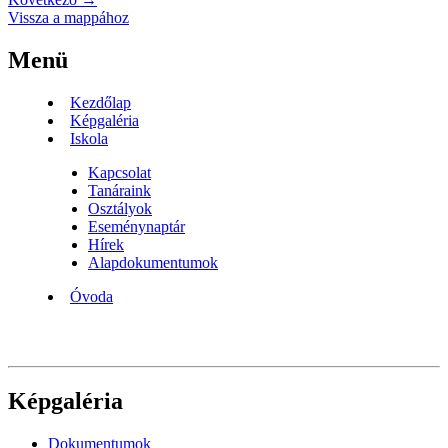
Vissza a mappához
Menü
Kezdőlap
Képgaléria
Iskola
Kapcsolat
Tanáraink
Osztályok
Eseménynaptár
Hírek
Alapdokumentumok
Óvoda
Képgaléria
Dokumentumok