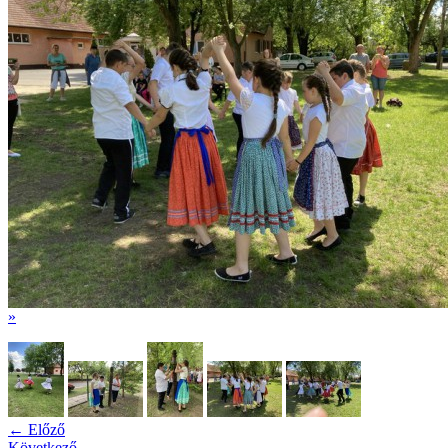
»
← Előző
Következő →