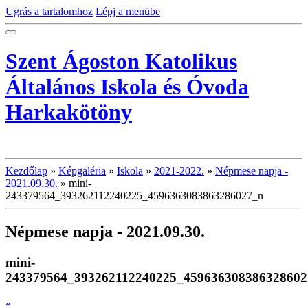
Ugrás a tartalomhoz
Lépj a menübe
Szent Ágoston Katolikus
Általános Iskola és Óvoda
Harkakötöny
Kezdőlap
»
Képgaléria
»
Iskola
»
2021-2022.
»
Népmese napja -
2021.09.30.
»
mini-
243379564_393262112240225_4596363083863286027_n
Népmese napja - 2021.09.30.
mini-
243379564_393262112240225_459636308386328602
«