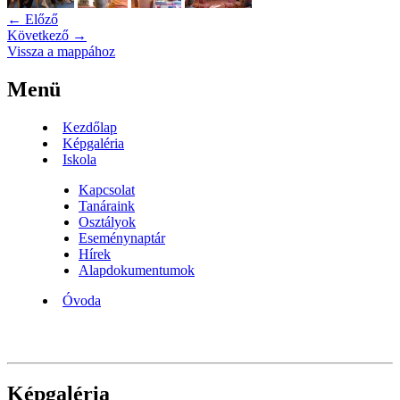
← Előző
Következő →
Vissza a mappához
Menü
Kezdőlap
Képgaléria
Iskola
Kapcsolat
Tanáraink
Osztályok
Eseménynaptár
Hírek
Alapdokumentumok
Óvoda
Képgaléria