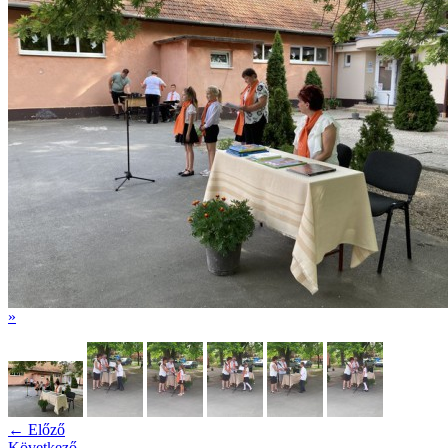
»
← Előző
Következő →