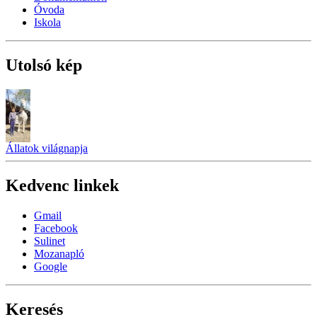
Óvoda
Iskola
Utolsó kép
Állatok világnapja
Kedvenc linkek
Gmail
Facebook
Sulinet
Mozanapló
Google
Keresés