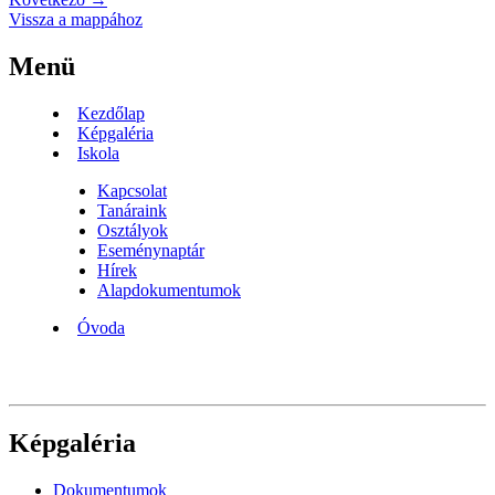
Vissza a mappához
Menü
Kezdőlap
Képgaléria
Iskola
Kapcsolat
Tanáraink
Osztályok
Eseménynaptár
Hírek
Alapdokumentumok
Óvoda
Képgaléria
Dokumentumok