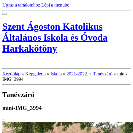
Ugrás a tartalomhoz
Lépj a menübe
Szent Ágoston Katolikus
Általános Iskola és Óvoda
Harkakötöny
Kezdőlap
»
Képgaléria
»
Iskola
»
2021-2022.
»
Tanévzáró
»
mini-
IMG_3994
Tanévzáró
mini-IMG_3994
«