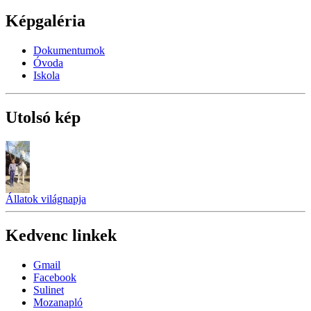
Képgaléria
Dokumentumok
Óvoda
Iskola
Utolsó kép
Állatok világnapja
Kedvenc linkek
Gmail
Facebook
Sulinet
Mozanapló