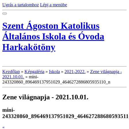
Ugrás a tartalomhoz
Lépj a menübe
Szent Ágoston Katolikus
Általános Iskola és Óvoda
Harkakötöny
Kezdőlap
»
Képgaléria
»
Iskola
»
2021-2022.
»
Zene világnapja -
2021.10.01.
»
mini-
243320860_896469137951029_4646272886805935110_n
Zene világnapja - 2021.10.01.
mini-
243320860_896469137951029_464627288680593511
«