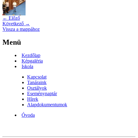
← Előző
Következő →
Vissza a mappához
Menü
Kezdőlap
Képgaléria
Iskola
Kapcsolat
Tanáraink
Osztályok
Eseménynaptár
Hírek
Alapdokumentumok
Óvoda