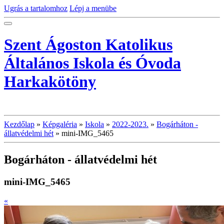
Ugrás a tartalomhoz
Lépj a menübe
Szent Ágoston Katolikus
Általános Iskola és Óvoda
Harkakötöny
Kezdőlap
»
Képgaléria
»
Iskola
»
2022-2023.
»
Bogárháton -
állatvédelmi hét
»
mini-IMG_5465
Bogárháton - állatvédelmi hét
mini-IMG_5465
«