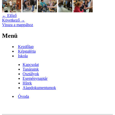
← Előző
Következő →
Vissza a mappához
Menü
Kezdőlap
Képgaléria
Iskola
Kapcsolat
Tanáraink
Osztályok
Eseménynaptár
Hírek
Alapdokumentumok
Óvoda