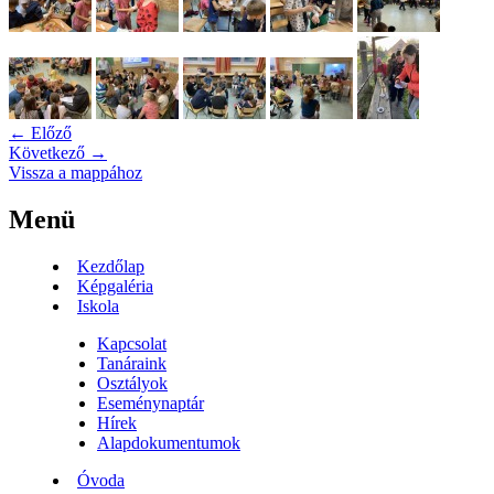
← Előző
Következő →
Vissza a mappához
Menü
Kezdőlap
Képgaléria
Iskola
Kapcsolat
Tanáraink
Osztályok
Eseménynaptár
Hírek
Alapdokumentumok
Óvoda