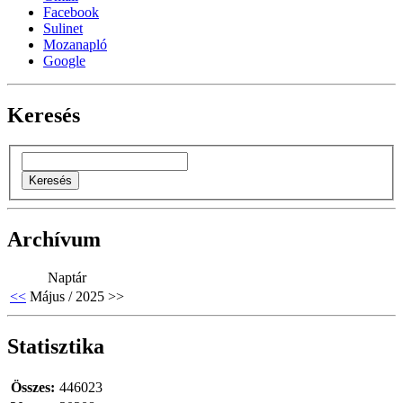
Facebook
Sulinet
Mozanapló
Google
Keresés
Archívum
Naptár
<<
Május / 2025
>>
Statisztika
Összes:
446023