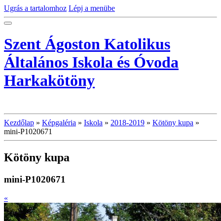
Ugrás a tartalomhoz
Lépj a menübe
Szent Ágoston Katolikus
Általános Iskola és Óvoda
Harkakötöny
Kezdőlap
»
Képgaléria
»
Iskola
»
2018-2019
»
Kötöny kupa
»
mini-P1020671
Kötöny kupa
mini-P1020671
«