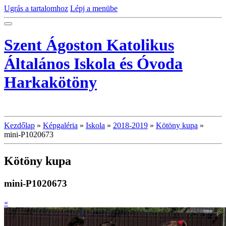
Ugrás a tartalomhoz
Lépj a menübe
Szent Ágoston Katolikus
Általános Iskola és Óvoda
Harkakötöny
Kezdőlap
»
Képgaléria
»
Iskola
»
2018-2019
»
Kötöny kupa
»
mini-P1020673
Kötöny kupa
mini-P1020673
«