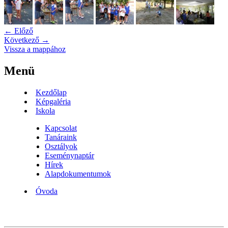
← Előző
Következő →
Vissza a mappához
Menü
Kezdőlap
Képgaléria
Iskola
Kapcsolat
Tanáraink
Osztályok
Eseménynaptár
Hírek
Alapdokumentumok
Óvoda