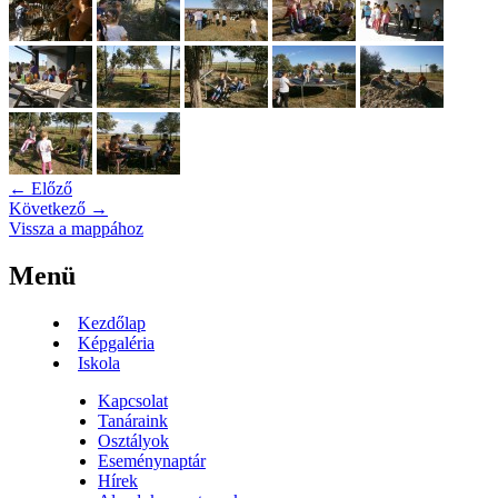
← Előző
Következő →
Vissza a mappához
Menü
Kezdőlap
Képgaléria
Iskola
Kapcsolat
Tanáraink
Osztályok
Eseménynaptár
Hírek