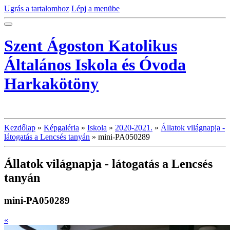
Ugrás a tartalomhoz
Lépj a menübe
Szent Ágoston Katolikus
Általános Iskola és Óvoda
Harkakötöny
Kezdőlap
»
Képgaléria
»
Iskola
»
2020-2021.
»
Állatok világnapja -
látogatás a Lencsés tanyán
»
mini-PA050289
Állatok világnapja - látogatás a Lencsés
tanyán
mini-PA050289
«