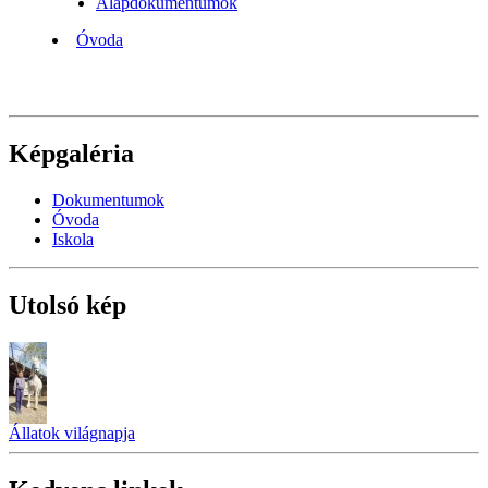
Alapdokumentumok
Óvoda
Képgaléria
Dokumentumok
Óvoda
Iskola
Utolsó kép
Állatok világnapja