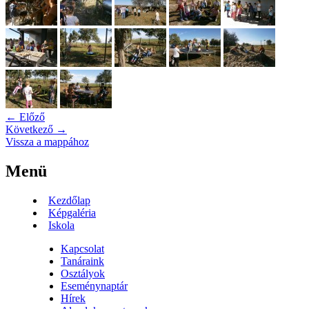
← Előző
Következő →
Vissza a mappához
Menü
Kezdőlap
Képgaléria
Iskola
Kapcsolat
Tanáraink
Osztályok
Eseménynaptár
Hírek