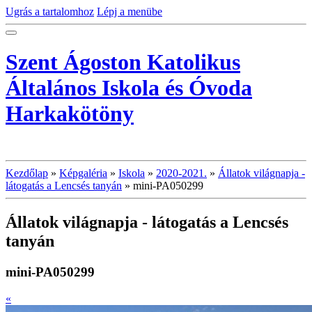
Ugrás a tartalomhoz
Lépj a menübe
Szent Ágoston Katolikus
Általános Iskola és Óvoda
Harkakötöny
Kezdőlap
»
Képgaléria
»
Iskola
»
2020-2021.
»
Állatok világnapja -
látogatás a Lencsés tanyán
»
mini-PA050299
Állatok világnapja - látogatás a Lencsés
tanyán
mini-PA050299
«