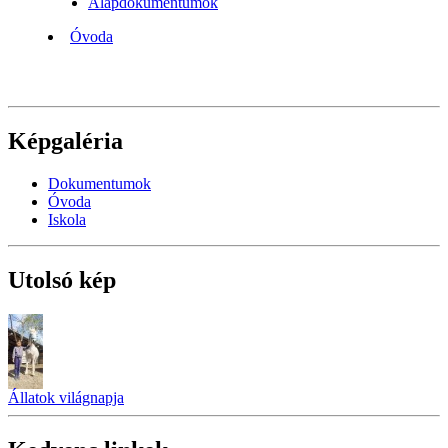
Alapdokumentumok
Óvoda
Képgaléria
Dokumentumok
Óvoda
Iskola
Utolsó kép
Állatok világnapja