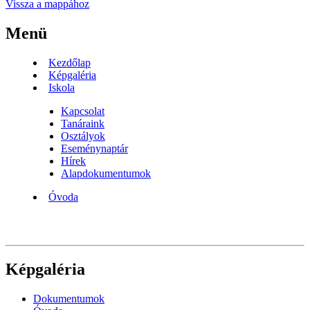
Vissza a mappához
Menü
Kezdőlap
Képgaléria
Iskola
Kapcsolat
Tanáraink
Osztályok
Eseménynaptár
Hírek
Alapdokumentumok
Óvoda
Képgaléria
Dokumentumok