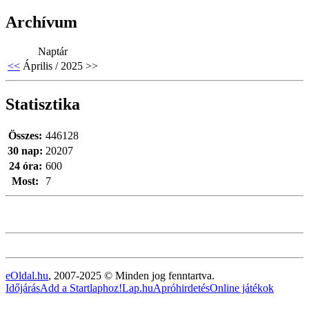
Archívum
Naptár
<<
Április / 2025
>>
Statisztika
Összes:
446128
30 nap:
20207
24 óra:
600
Most:
7
eOldal.hu
, 2007-2025 © Minden jog fenntartva.
Időjárás
Add a Startlaphoz!
Lap.hu
Apróhirdetés
Online játékok