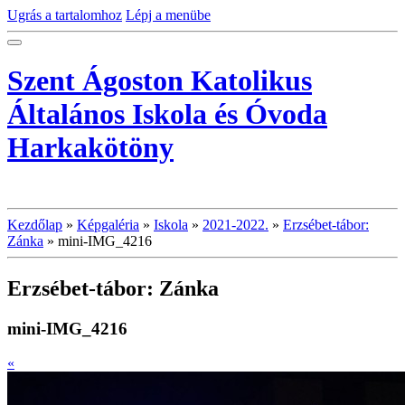
Ugrás a tartalomhoz
Lépj a menübe
Szent Ágoston Katolikus
Általános Iskola és Óvoda
Harkakötöny
Kezdőlap
»
Képgaléria
»
Iskola
»
2021-2022.
»
Erzsébet-tábor:
Zánka
»
mini-IMG_4216
Erzsébet-tábor: Zánka
mini-IMG_4216
«