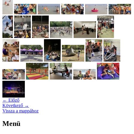
← Előző
Következő →
Vissza a mappához
Menü