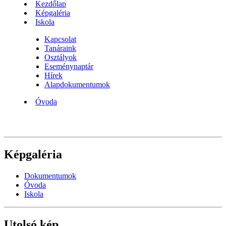
Kezdőlap
Képgaléria
Iskola
Kapcsolat
Tanáraink
Osztályok
Eseménynaptár
Hírek
Alapdokumentumok
Óvoda
Képgaléria
Dokumentumok
Óvoda
Iskola
Utolsó kép