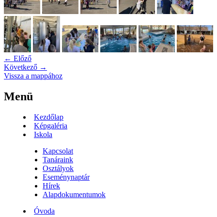
← Előző
Következő →
Vissza a mappához
Menü
Kezdőlap
Képgaléria
Iskola
Kapcsolat
Tanáraink
Osztályok
Eseménynaptár
Hírek
Alapdokumentumok
Óvoda