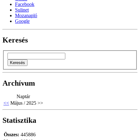
Facebook
Sulinet
Mozanapló
Google
Keresés
Archívum
Naptár
<<
Május / 2025
>>
Statisztika
Összes:
445886