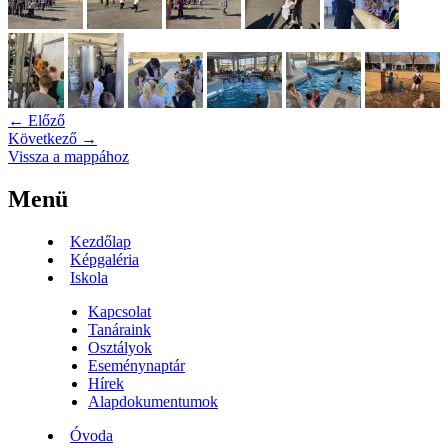
← Előző
Következő →
Vissza a mappához
Menü
Kezdőlap
Képgaléria
Iskola
Kapcsolat
Tanáraink
Osztályok
Eseménynaptár
Hírek
Alapdokumentumok
Óvoda