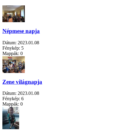
Népmese napja
Dátum:
2023.01.08
Fénykép:
5
Mappák:
0
Zene világnapja
Dátum:
2023.01.08
Fénykép:
6
Mappák:
0