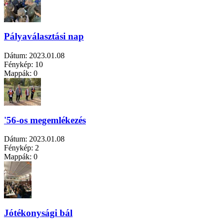
Pályaválasztási nap
Dátum:
2023.01.08
Fénykép:
10
Mappák:
0
'56-os megemlékezés
Dátum:
2023.01.08
Fénykép:
2
Mappák:
0
Jótékonysági bál