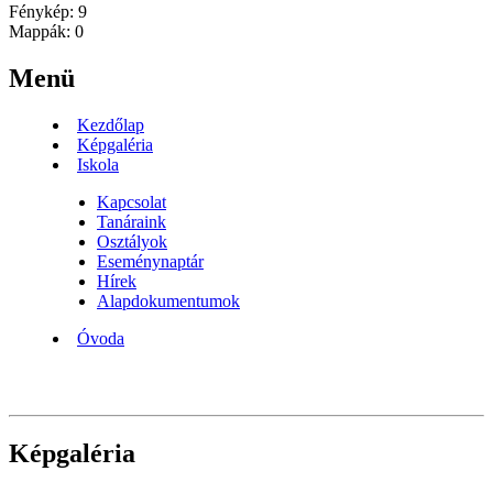
Fénykép:
9
Mappák:
0
Menü
Kezdőlap
Képgaléria
Iskola
Kapcsolat
Tanáraink
Osztályok
Eseménynaptár
Hírek
Alapdokumentumok
Óvoda
Képgaléria