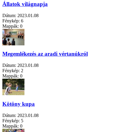
Állatok világnapja
Dátum:
2023.01.08
Fénykép:
6
Mappák:
0
Megemlékezés az aradi vértanúkról
Dátum:
2023.01.08
Fénykép:
2
Mappák:
0
Kötöny kupa
Dátum:
2023.01.08
Fénykép:
5
Mappák:
0