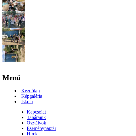
Menü
Kezdőlap
Képgaléria
Iskola
Kapcsolat
Tanáraink
Osztályok
Eseménynaptár
Hírek