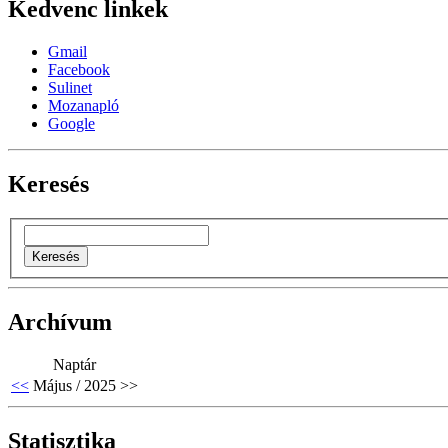
Kedvenc linkek
Gmail
Facebook
Sulinet
Mozanapló
Google
Keresés
Archívum
Naptár
<<
Május / 2025
>>
Statisztika