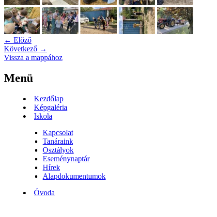
← Előző
Következő →
Vissza a mappához
Menü
Kezdőlap
Képgaléria
Iskola
Kapcsolat
Tanáraink
Osztályok
Eseménynaptár
Hírek
Alapdokumentumok
Óvoda