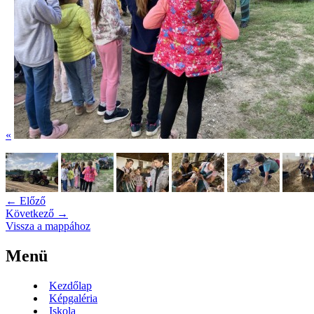
«
← Előző
Következő →
Vissza a mappához
Menü
Kezdőlap
Képgaléria
Iskola