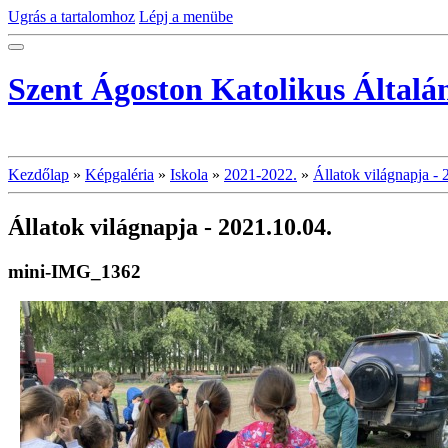
Ugrás a tartalomhoz
Lépj a menübe
Szent Ágoston Katolikus Általá
Kezdőlap
»
Képgaléria
»
Iskola
»
2021-2022.
»
Állatok világnapja - 
Állatok világnapja - 2021.10.04.
mini-IMG_1362