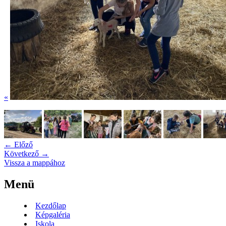
«
← Előző
Következő →
Vissza a mappához
Menü
Kezdőlap
Képgaléria
Iskola