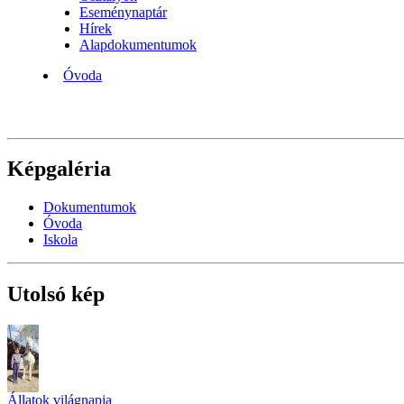
Eseménynaptár
Hírek
Alapdokumentumok
Óvoda
Képgaléria
Dokumentumok
Óvoda
Iskola
Utolsó kép
Állatok világnapja