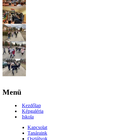
Menü
Kezdőlap
Képgaléria
Iskola
Kapcsolat
Tanáraink
Osztályok