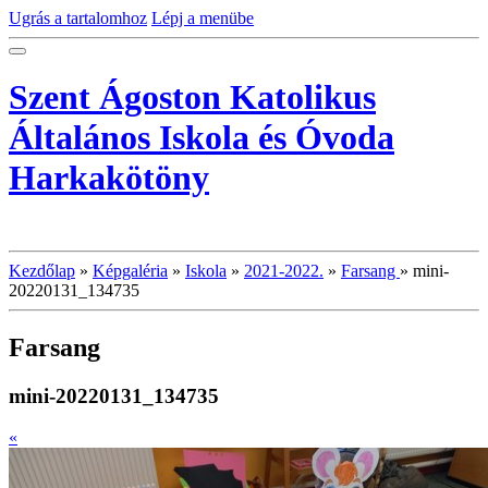
Ugrás a tartalomhoz
Lépj a menübe
Szent Ágoston Katolikus
Általános Iskola és Óvoda
Harkakötöny
Kezdőlap
»
Képgaléria
»
Iskola
»
2021-2022.
»
Farsang
»
mini-
20220131_134735
Farsang
mini-20220131_134735
«