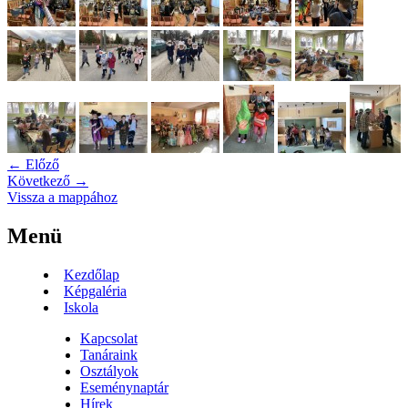
← Előző
Következő →
Vissza a mappához
Menü
Kezdőlap
Képgaléria
Iskola
Kapcsolat
Tanáraink
Osztályok
Eseménynaptár
Hírek