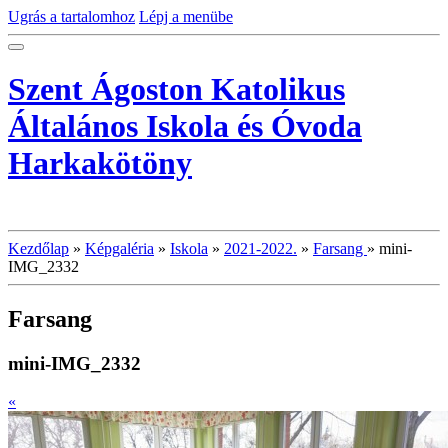
Ugrás a tartalomhoz
Lépj a menübe
Szent Ágoston Katolikus
Általános Iskola és Óvoda
Harkakötöny
Kezdőlap
»
Képgaléria
»
Iskola
»
2021-2022.
»
Farsang
»
mini-
IMG_2332
Farsang
mini-IMG_2332
«