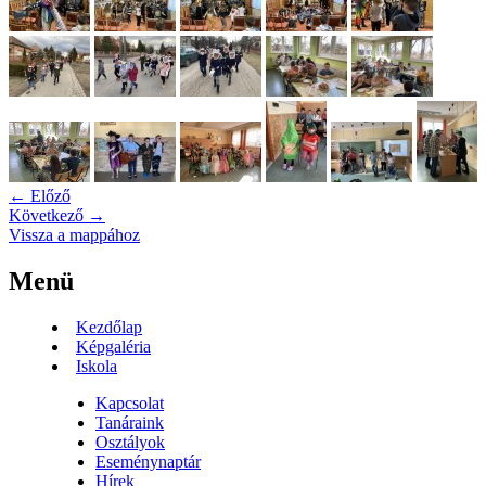
← Előző
Következő →
Vissza a mappához
Menü
Kezdőlap
Képgaléria
Iskola
Kapcsolat
Tanáraink
Osztályok
Eseménynaptár
Hírek