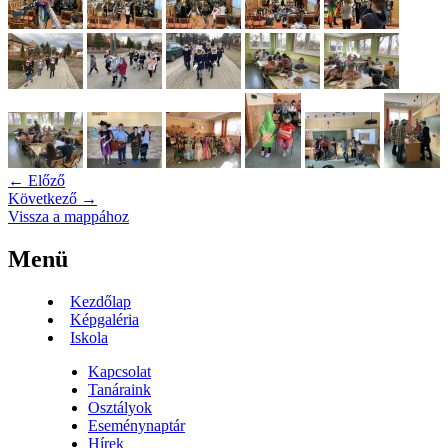
← Előző
Következő →
Vissza a mappához
Menü
Kezdőlap
Képgaléria
Iskola
Kapcsolat
Tanáraink
Osztályok
Eseménynaptár
Hírek