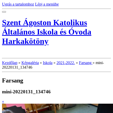
Ugrás a tartalomhoz
Lépj a menübe
Szent Ágoston Katolikus
Általános Iskola és Óvoda
Harkakötöny
Kezdőlap
»
Képgaléria
»
Iskola
»
2021-2022.
»
Farsang
»
mini-
20220131_134746
Farsang
mini-20220131_134746
«