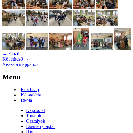
← Előző
Következő →
Vissza a mappához
Menü
Kezdőlap
Képgaléria
Iskola
Kapcsolat
Tanáraink
Osztályok
Eseménynaptár
Hírek